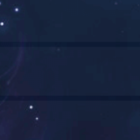
体会官方版网站登录入口首届书画艺术学习交流活动圆满
最后更新：2014-08-21 浏览：13439次
动圆满落幕
，华体会官方版网站登录入口举办了首届书画艺术学习交流活动
出版委员会副主任王荣生教授、人民艺术家协会理事于瑛先生等
网站登录入口留下了数十副墨宝，还对部分员工的书画作品进
工还在活动现场进行创作，听取书画大师的讲解示范和点评。