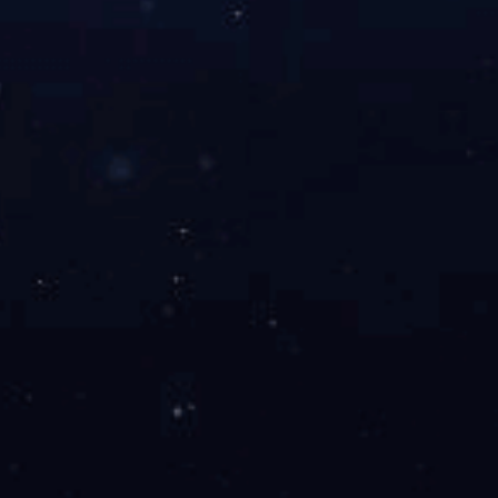
联系我们
OA系统
Reserved 京ICP备14034896号
京公网安备11011602000797号
中航建设
icjs@avicjs.com
投诉建议：
shenjijiancha@avicjs.com
地址：北京市怀柔