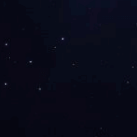
投诉建议
在线留言
在线服务
互动交流
企业邮箱
在线留言
项目管理
下载中心
协同办公
集采履约平台
Copyright © 2018 avicjs.com All Rights 
电话：086-010-53299666 传真：010-53299679 邮箱：
av