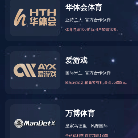
当前位置：
华体会（中国）
>
党的建设
>
企业党建
华
华体会官方版网站登录入口首届书画艺术学习交流活
为弘扬传统文化，丰富员工业余生活，5月6日上午
国书法家协会理事张铜彦先生、中国书法家协会编辑
术创作表演，挥毫泼墨，交流技艺，为华体会官方版
作，并聆听了有关书画艺术鉴赏知识的介绍，部分员