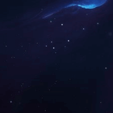
陈先瑞董事长对刘良果副市长一行的到来表示热烈
础雄厚，区位优势独特，发展潜力巨大。中航建设集
出生态文明优势的现代化新型中心城市贡献中航建设
下一篇
：
集团公司承建北京大兴国际机场东航基地项目成功
上一篇
：
集团公司承建的开封铁建投•城发三千著项目奠基
投诉建议
在线留言
在线服务
互动交流
企业邮箱
在线留言