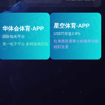
区管委会副主任曾海吟及贵阳市政府驻京联络处相关负
理宋利坡，副总经理马晓进等相关领导迎接陪同。
，对集团公司高质量发展成效给予充分肯定。
市规划建设管理，打造生态、产业、韧性、海绵、智
化全方位合作，贵阳市政府将为企业项目落地做好服务