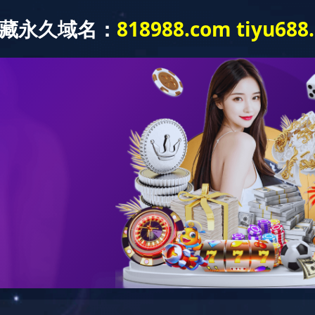
（中国）
关于我们
新闻中心
主营业务
党的建