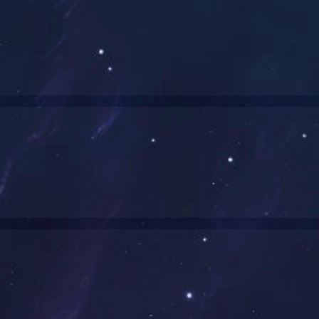
贵州省贵阳市领导一行莅临集团公司视察指导
最后更新：2024-08-28 浏览：8926次