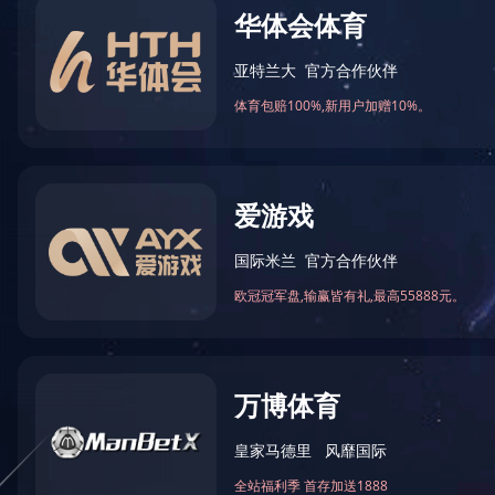
当前位置：
华体会（中国）
>
新闻中心
>
集团新闻